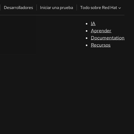
Todo sobre Red Hat
Desarrolladores
Iniciar una prueba
IA
A
Aprender
Documentation
C
Recursos
De
In
p
C
Sele
su i