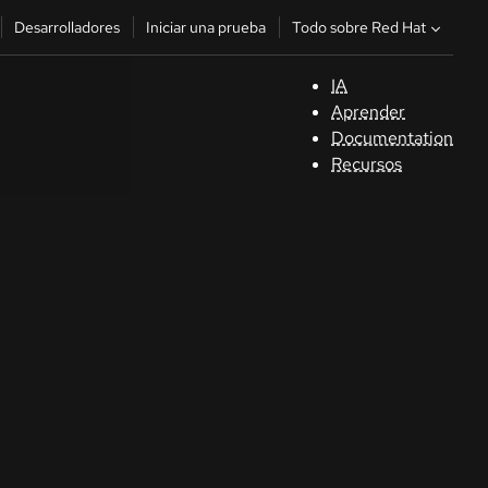
Todo sobre Red Hat
Desarrolladores
Iniciar una prueba
IA
A
Aprender
Documentation
C
Recursos
De
In
p
C
Sele
su i