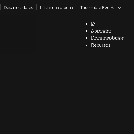
Todo sobre Red Hat
Desarrolladores
Iniciar una prueba
IA
A
Aprender
Documentation
C
Recursos
De
In
p
C
Sele
su i