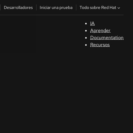
Todo sobre Red Hat
Desarrolladores
Iniciar una prueba
IA
A
Aprender
Documentation
C
Recursos
De
In
p
C
Sele
su i