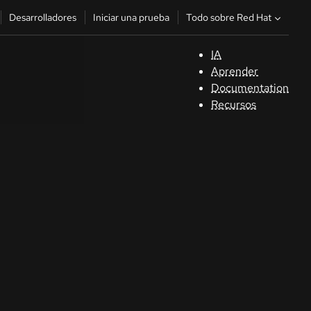
Todo sobre Red Hat
Desarrolladores
Iniciar una prueba
IA
A
Aprender
Documentation
C
Recursos
De
In
p
C
Sele
su i