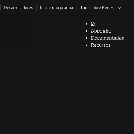
Todo sobre Red Hat
Desarrolladores
Iniciar una prueba
IA
A
Aprender
Documentation
C
Recursos
De
In
p
C
Sele
su i