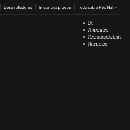
Todo sobre Red Hat
Desarrolladores
Iniciar una prueba
IA
A
Aprender
Documentation
C
Recursos
De
In
p
C
Sele
su i