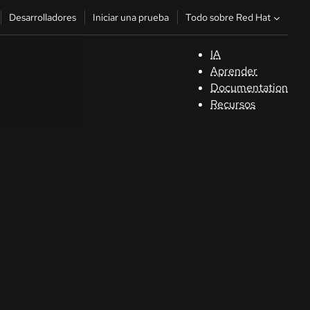
Todo sobre Red Hat
Desarrolladores
Iniciar una prueba
IA
A
Aprender
Documentation
C
Recursos
De
In
p
C
Sele
su i