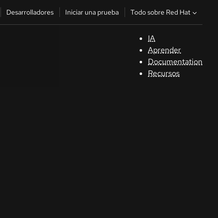
Todo sobre Red Hat
Desarrolladores
Iniciar una prueba
IA
A
Aprender
Documentation
C
Recursos
De
In
p
C
Sele
su i