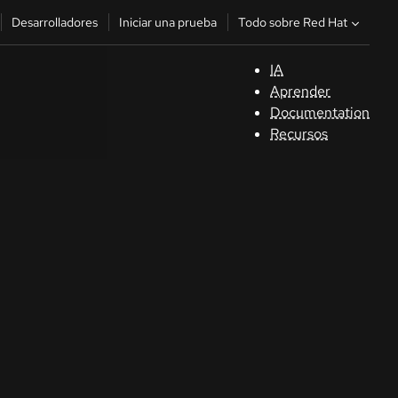
Todo sobre Red Hat
Desarrolladores
Iniciar una prueba
IA
A
Aprender
Documentation
C
Recursos
De
In
p
C
Sele
su i