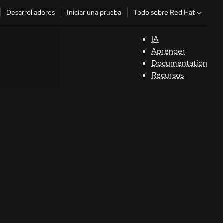
Todo sobre Red Hat
Desarrolladores
Iniciar una prueba
IA
A
Aprender
Documentation
C
Recursos
De
In
p
C
Sele
su i