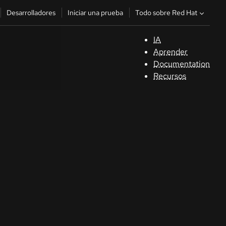
Todo sobre Red Hat
Desarrolladores
Iniciar una prueba
IA
A
Aprender
Documentation
C
Recursos
De
In
p
C
Sele
su i