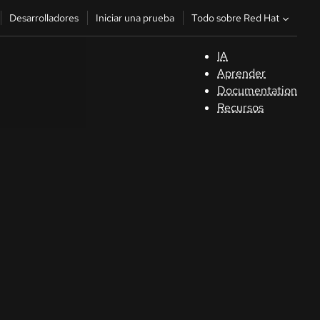
Todo sobre Red Hat
Desarrolladores
Iniciar una prueba
IA
A
Aprender
Documentation
C
Recursos
De
In
p
C
Sele
su i