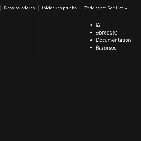
Todo sobre Red Hat
Desarrolladores
Iniciar una prueba
IA
A
Aprender
Documentation
C
Recursos
De
In
p
C
Sele
su i