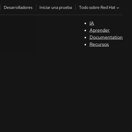
Todo sobre Red Hat
Desarrolladores
Iniciar una prueba
IA
A
Aprender
Documentation
C
Recursos
De
In
p
C
Sele
su i