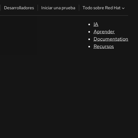
Todo sobre Red Hat
Desarrolladores
Iniciar una prueba
IA
A
Aprender
Documentation
C
Recursos
De
In
p
C
Sele
su i