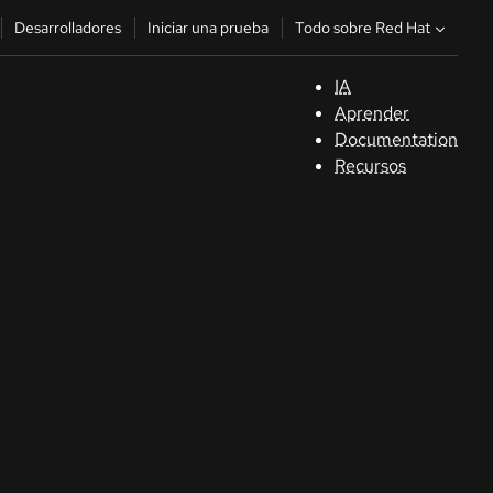
Todo sobre Red Hat
Desarrolladores
Iniciar una prueba
IA
A
Aprender
Documentation
C
Recursos
De
In
p
C
Sele
su i