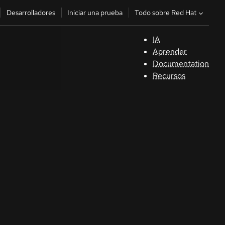
Todo sobre Red Hat
Desarrolladores
Iniciar una prueba
IA
A
Aprender
Documentation
C
Recursos
De
In
p
C
Sele
su i