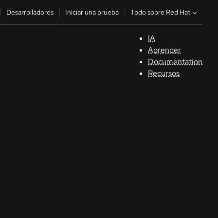
Todo sobre Red Hat
Desarrolladores
Iniciar una prueba
IA
A
Aprender
Documentation
C
Recursos
De
In
p
C
Sele
su i