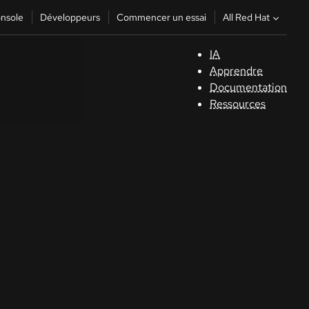
All Red Hat
nsole
Développeurs
Commencer un essai
IA
S
Apprendre
Documentation
C
Ressources
D
C
C
Séle
la la