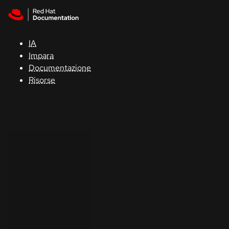
Skip to navigation
Skip to content
Supporto
IA
Console
Impara
Documentazione
Sviluppatori
Risorse
Inizia
una
prova
Contatti
Seleziona
la lingua