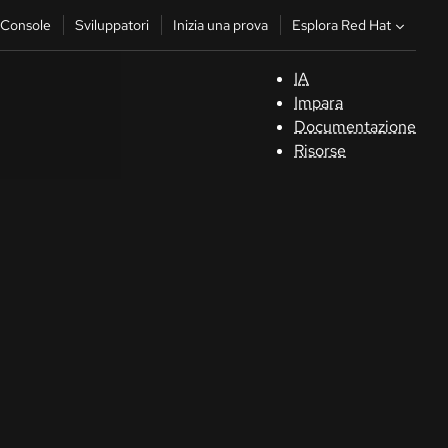
Esplora Red Hat
Console
Sviluppatori
Inizia una prova
IA
S
Impara
Documentazione
C
Risorse
Sv
In
u
pr
Co
Sele
la li