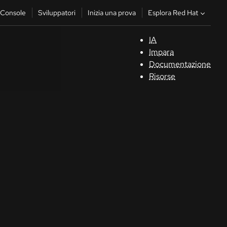
Esplora Red Hat
Console
Sviluppatori
Inizia una prova
IA
S
Impara
Documentazione
C
Risorse
Sv
In
u
pr
Co
Sele
la li