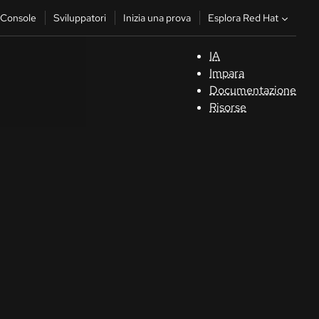
Esplora Red Hat
Console
Sviluppatori
Inizia una prova
IA
S
Impara
Documentazione
C
Risorse
Sv
In
u
pr
Co
Sele
la li