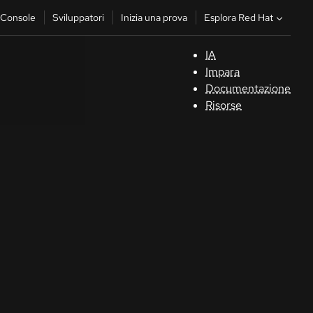
Esplora Red Hat
Console
Sviluppatori
Inizia una prova
IA
S
Impara
Documentazione
C
Risorse
Sv
In
u
pr
Co
Sele
la li