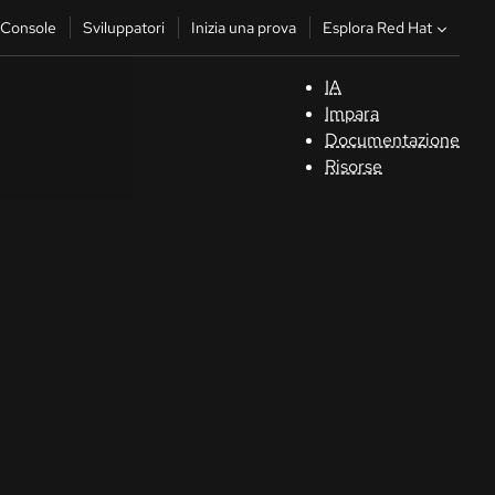
Esplora Red Hat
Console
Sviluppatori
Inizia una prova
IA
S
Impara
Documentazione
C
Risorse
Sv
In
u
pr
Co
Sele
la li