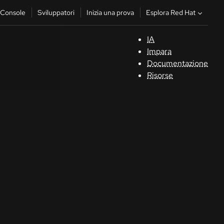
Esplora Red Hat
Console
Sviluppatori
Inizia una prova
IA
S
Impara
Documentazione
C
Risorse
Sv
In
u
pr
Co
Sele
la li