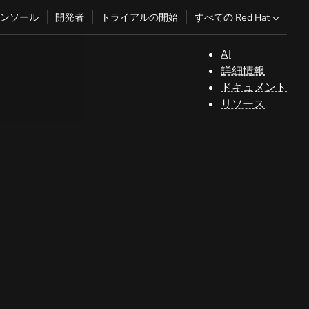
すべての Red Hat
ンソール
開発者
トライアルの開始
AI
サ
詳細情報
ポ
ドキュメント
ー
リソース
ト
コ
ン
ソ
ー
ル
開
発
者