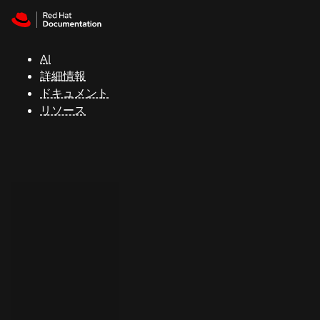
Skip to navigation
Skip to content
サ
ポ
ー
AI
ト
詳細情報
ドキュメント
リソース
コ
ン
ソ
ー
ル
開
発
者
ト
ラ