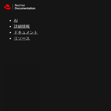
Skip to navigation
Skip to content
サ
ポ
ー
AI
ト
詳細情報
ドキュメント
リソース
コ
ン
ソ
ー
ル
開
発
者
ト
ラ