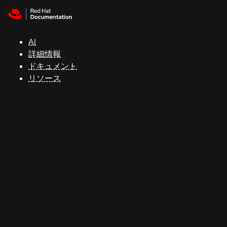
Skip to navigation
Skip to content
サ
ポ
ー
AI
ト
詳細情報
ドキュメント
リソース
コ
ン
ソ
ー
ル
開
発
者
ト
ラ