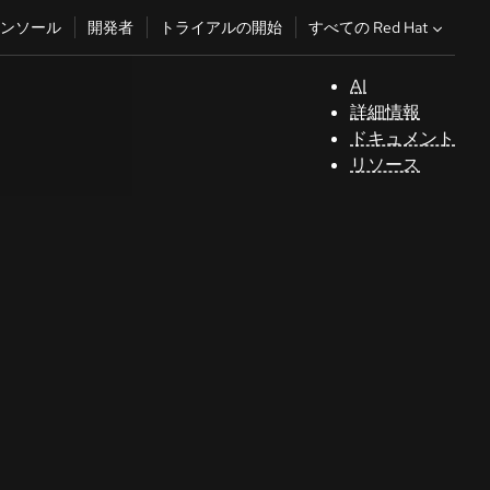
すべての Red Hat
ンソール
開発者
トライアルの開始
AI
サ
詳細情報
ポ
ドキュメント
ー
リソース
ト
コ
ン
ソ
ー
ル
開
発
者