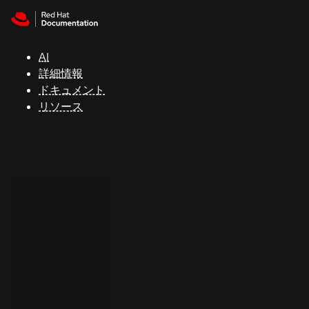
Skip to navigation
Skip to content
サ
ポ
ー
AI
ト
詳細情報
ドキュメント
リソース
コ
ン
ソ
ー
ル
開
発
者
ト
ラ