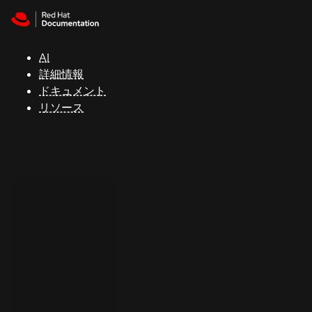
Skip to navigation
Skip to content
サ
ポ
ー
AI
ト
詳細情報
ドキュメント
リソース
コ
ン
ソ
ー
ル
開
発
者
ト
ラ