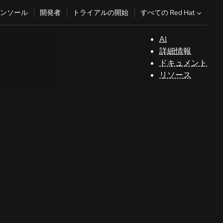
すべての Red Hat
ンソール
開発者
トライアルの開始
AI
サ
詳細情報
ポ
ドキュメント
ー
リソース
ト
コ
ン
ソ
ー
ル
開
発
者