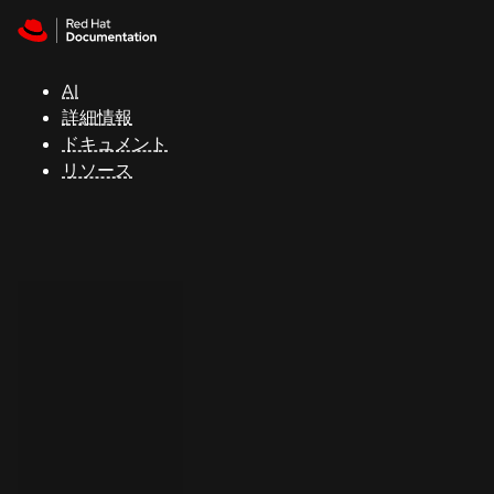
Skip to navigation
Skip to content
サ
ポ
ー
AI
ト
詳細情報
ドキュメント
リソース
コ
ン
ソ
ー
ル
開
発
者
ト
ラ