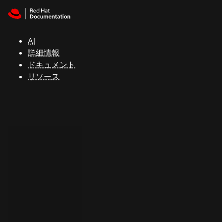
Skip to navigation
Skip to content
サ
ポ
ー
AI
ト
詳細情報
ドキュメント
リソース
コ
ン
ソ
ー
ル
開
発
者
ト
ラ