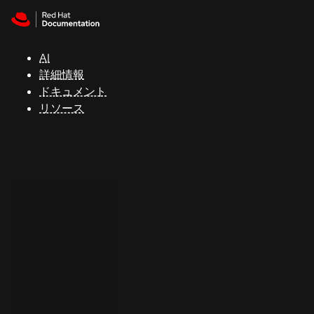
Skip to navigation
Skip to content
サ
ポ
ー
AI
ト
詳細情報
ドキュメント
リソース
コ
ン
ソ
ー
ル
開
発
者
ト
ラ