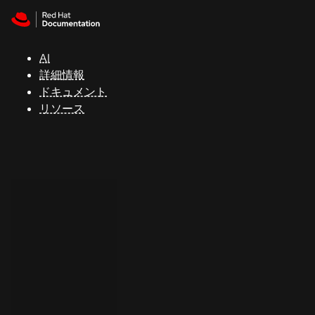
Skip to navigation
Skip to content
サ
ポ
ー
AI
ト
詳細情報
ドキュメント
リソース
コ
ン
ソ
ー
ル
開
発
者
ト
ラ