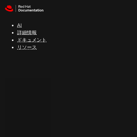
Skip to navigation
Skip to content
サ
ポ
ー
AI
ト
詳細情報
ドキュメント
リソース
コ
ン
ソ
ー
ル
開
発
者
ト
ラ