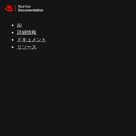
Skip to navigation
Skip to content
サ
ポ
ー
AI
ト
詳細情報
ドキュメント
リソース
コ
ン
ソ
ー
ル
開
発
者
ト
ラ