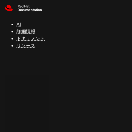
Skip to navigation
Skip to content
サ
ポ
ー
AI
ト
詳細情報
ドキュメント
リソース
コ
ン
ソ
ー
ル
開
発
者
ト
ラ