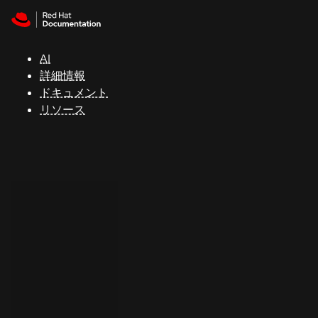
Skip to navigation
Skip to content
サ
ポ
ー
AI
ト
詳細情報
ドキュメント
リソース
コ
ン
ソ
ー
ル
開
発
者
ト
ラ