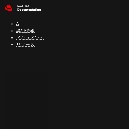
Skip to navigation
Skip to content
サ
ポ
ー
AI
ト
詳細情報
ドキュメント
リソース
コ
ン
ソ
ー
ル
開
発
者
ト
ラ