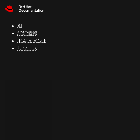
Skip to navigation
Skip to content
サ
ポ
ー
AI
ト
詳細情報
ドキュメント
リソース
コ
ン
ソ
ー
ル
開
発
者
ト
ラ