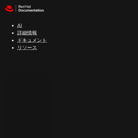
Skip to navigation
Skip to content
サ
ポ
ー
AI
ト
詳細情報
ドキュメント
リソース
コ
ン
ソ
ー
ル
開
発
者
ト
ラ