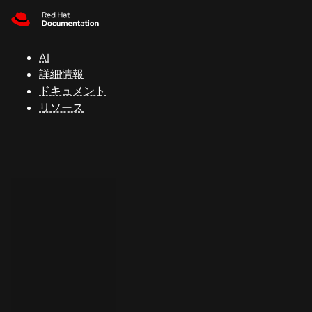
Skip to navigation
Skip to content
サ
ポ
ー
AI
ト
詳細情報
ドキュメント
リソース
コ
ン
ソ
ー
ル
開
発
者
ト
ラ