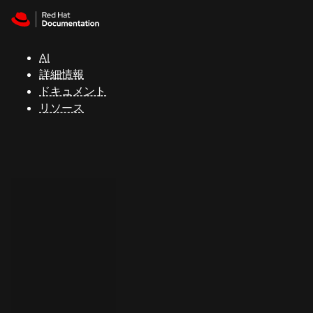
Skip to navigation
Skip to content
サ
ポ
ー
AI
ト
詳細情報
ドキュメント
リソース
コ
ン
ソ
ー
ル
開
発
者
ト
ラ