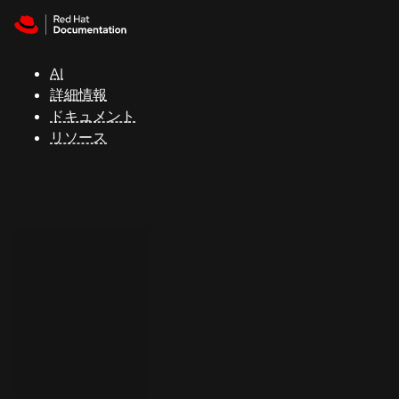
Skip to navigation
Skip to content
サ
ポ
ー
AI
ト
詳細情報
ドキュメント
リソース
コ
ン
ソ
ー
ル
開
発
者
ト
ラ