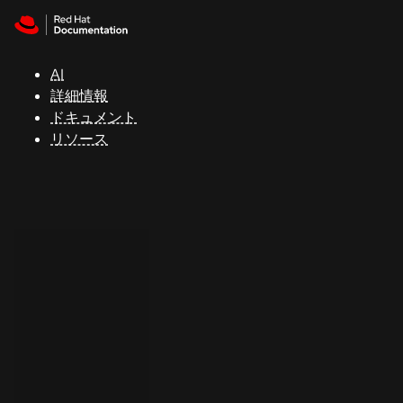
Skip to navigation
Skip to content
サ
ポ
ー
AI
ト
詳細情報
ドキュメント
リソース
コ
ン
ソ
ー
ル
開
発
者
ト
ラ